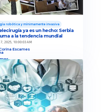
gía robótica y mínimamente invasiva
elecirugía ya es un hecho: Serbia
suma a la tendencia mundial
7, 2025, 10:00:03 AM
Corina Escames