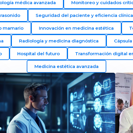
ología médica avanzada
Monitoreo y cuidados críti
trasonido
Seguridad del paciente y eficiencia clínica
co mamario
Innovación en medicina estética
T
na
Radiología y medicina diagnóstica
Cápsula 
o
Hospital del futuro
Transformación digital e
Medicina estética avanzada