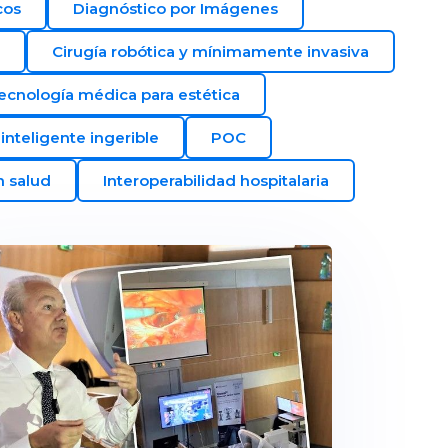
cos
Diagnóstico por Imágenes
Cirugía robótica y mínimamente invasiva
ecnología médica para estética
inteligente ingerible
POC
n salud
Interoperabilidad hospitalaria