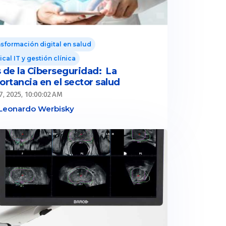
sformación digital en salud
cal IT y gestión clínica
 de la Ciberseguridad: La
ortancia en el sector salud
7, 2025, 10:00:02 AM
Leonardo Werbisky