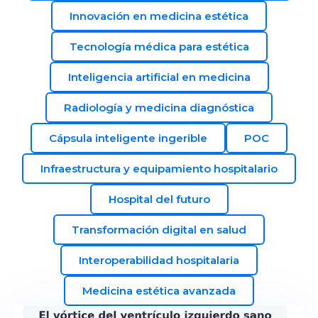
Innovación en medicina estética
Tecnología médica para estética
Inteligencia artificial en medicina
Radiología y medicina diagnóstica
Cápsula inteligente ingerible
POC
Infraestructura y equipamiento hospitalario
Hospital del futuro
Transformación digital en salud
Interoperabilidad hospitalaria
Medicina estética avanzada