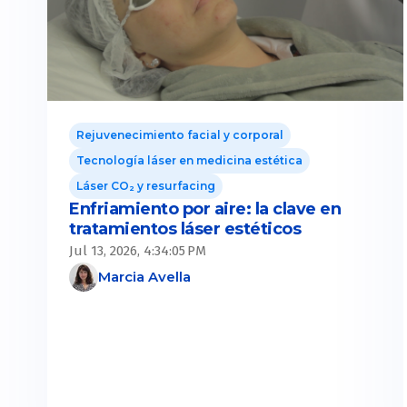
Rejuvenecimiento facial y corporal
Tecnología láser en medicina estética
Láser CO₂ y resurfacing
Enfriamiento por aire: la clave en
tratamientos láser estéticos
Jul 13, 2026, 4:34:05 PM
Marcia Avella