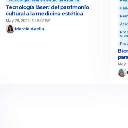
Tecnología láser en medicina estética
Reju
Tecnología láser: del patrimonio
Cali
cultural a la medicina estética
Remo
May 29, 2026, 3:59:57 PM
Ácid
Marcia Avella
Proc
cien
Pro
Bio
par
May 1