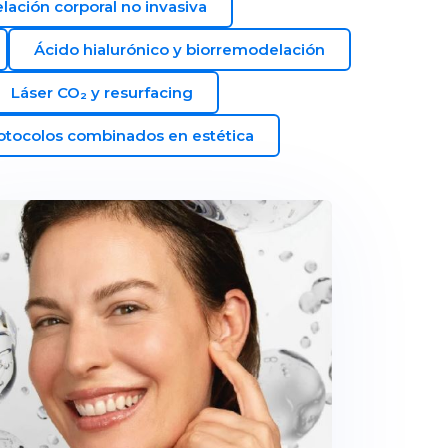
ación corporal no invasiva
Ácido hialurónico y biorremodelación
Láser CO₂ y resurfacing
otocolos combinados en estética