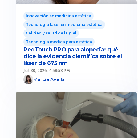
Innovación en medicina estética
Tecnología láser en medicina estética
Calidad y salud de la piel
Tecnología médica para estética
RedTouch PRO para alopecia: qué
dice la evidencia científica sobre el
láser de 675 nm
Jul 30, 2026, 4:58:58 PM
Marcia Avella