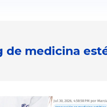
g de medicina esté
Jul 30, 2026, 4:58:58 PM
por
Marci