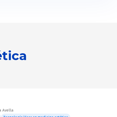
tica
a Avella