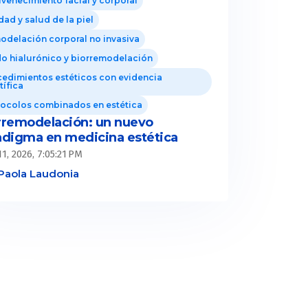
venecimiento facial y corporal
dad y salud de la piel
delación corporal no invasiva
o hialurónico y biorremodelación
edimientos estéticos con evidencia
tífica
tocolos combinados en estética
rremodelación: un nuevo
adigma en medicina estética
1, 2026, 7:05:21 PM
Paola Laudonia