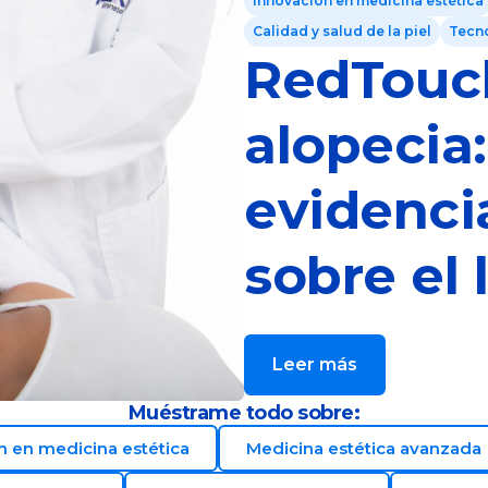
Innovación en medicina estética
Calidad y salud de la piel
Tecno
RedTouc
alopecia:
evidencia
sobre el
Leer más
Muéstrame todo sobre:
n en medicina estética
Medicina estética avanzada