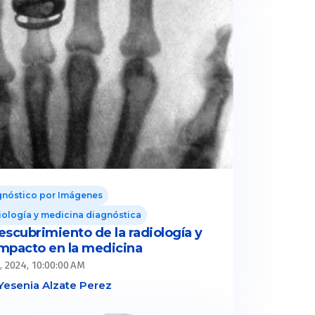
gnóstico por Imágenes
ología y medicina diagnóstica
escubrimiento de la radiología y
impacto en la medicina
, 2024, 10:00:00 AM
Yesenia Alzate Perez