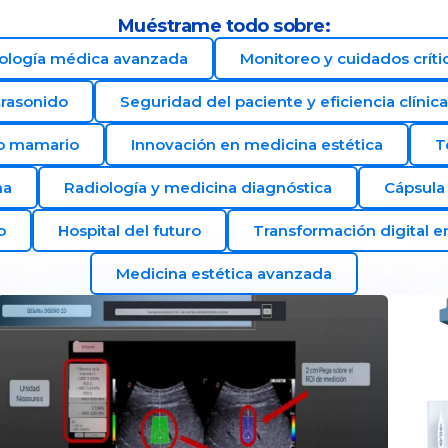
Muéstrame todo sobre:
ología médica avanzada
Monitoreo y cuidados críti
trasonido
Seguridad del paciente y eficiencia clínica
co mamario
Innovación en medicina estética
T
na
Radiología y medicina diagnóstica
Cápsula 
o
Hospital del futuro
Transformación digital e
Medicina estética avanzada