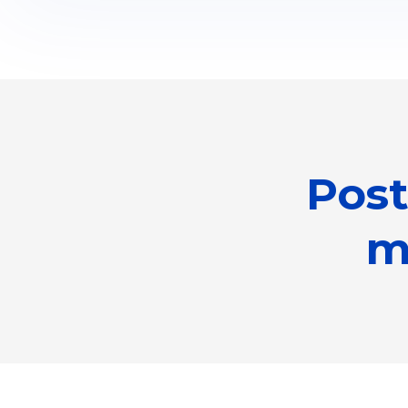
Post
m