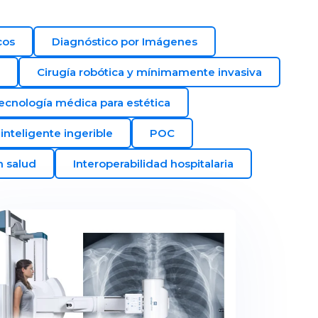
cos
Diagnóstico por Imágenes
Cirugía robótica y mínimamente invasiva
ecnología médica para estética
inteligente ingerible
POC
n salud
Interoperabilidad hospitalaria