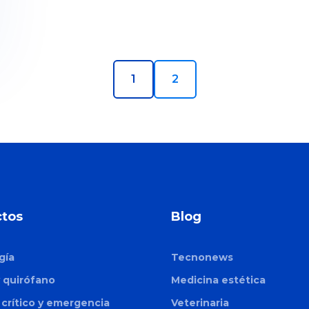
1
2
tos
Blog
gía
Tecnonews
y quirófano
Medicina estética
crítico y emergencia
Veterinaria