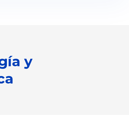
gía y
ca