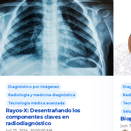
Diagnóstico por Imágenes
Dia
Radiología y medicina diagnóstica
Radi
Tecnología médica avanzada
Tec
Rayos-X: Desentrañando los
Salu
componentes claves en
Bio
radiodiagnóstico
Jun 7
Jul 15, 2024, 10:00:00 AM